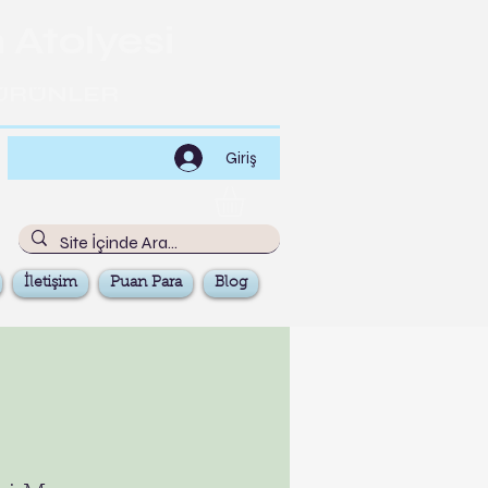
 Atolyesi
 ÜRÜNLER​
Giriş
İletişim
Puan Para
Blog