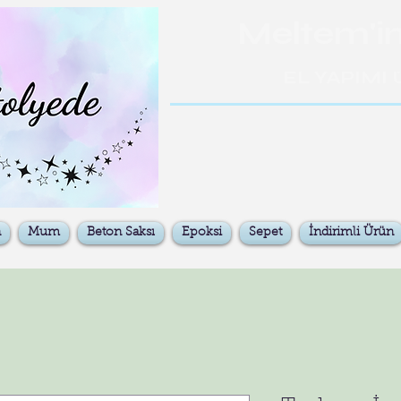
Meltem'in
EL YAPIMI
n
Mum
Beton Saksı
Epoksi
Sepet
İndirimli Ürün