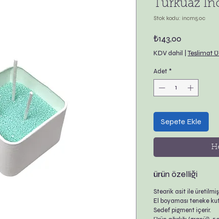
Turkuaz İ
Stok kodu: incm50c
Fiyat
₺143,00
KDV dahil
|
Teslimat Ü
Adet
*
Sepete Ekle
H
ürün özelliği
Stearik asit ile üretilmişt
El boyaması teneke kut
Sedef pigment içerir.