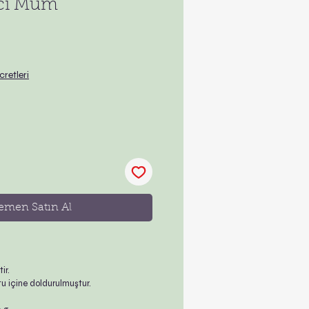
nci Mum
cretleri
emen Satın Al
ir.
u içine doldurulmuştur.