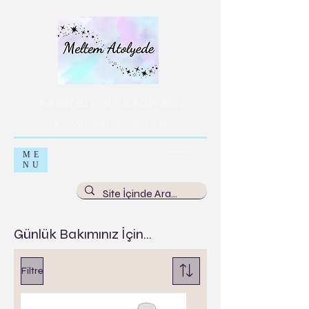
Meltem'in Atolyesi
EL YAPIMI ÜRÜNLER​
ME
NU
Günlük Bakımınız İçin...
Filtre