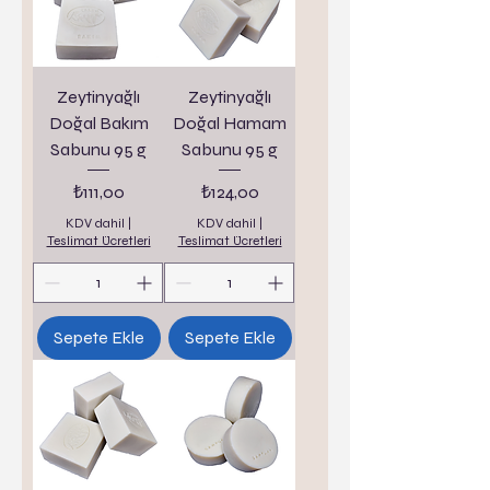
Zeytinyağlı
Zeytinyağlı
Doğal Bakım
Doğal Hamam
Sabunu 95 g
Sabunu 95 g
Fiyat
Fiyat
₺111,00
₺124,00
KDV dahil
|
KDV dahil
|
Teslimat Ücretleri
Teslimat Ücretleri
Sepete Ekle
Sepete Ekle