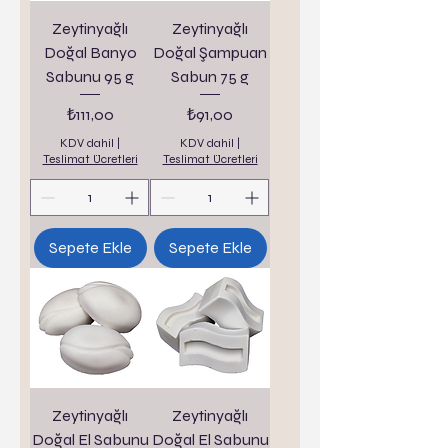
Zeytinyağlı
Zeytinyağlı
Doğal Banyo
Doğal Şampuan
Sabunu 95 g
Sabun 75 g
Fiyat
Fiyat
₺111,00
₺91,00
KDV dahil
|
KDV dahil
|
Teslimat Ücretleri
Teslimat Ücretleri
Sepete Ekle
Sepete Ekle
Zeytinyağlı
Zeytinyağlı
Doğal El Sabunu
Doğal El Sabunu