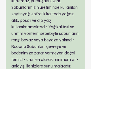
kurutmaz, yumuşaklık verir.
Sabunlarımızın üretiminde kullanılan
zeytinyağı sofralık kalitede yağdır,
atık, posalı ve dip yağ
kullanılmamaktadır. Yağ kalitesi ve
üretim yöntemi sebebiyle sabunların
rengi beyaz veya beyaza yakındır.
Rcoona Sabunları, çevreye ve
bedenimize zarar vermeyen doğal
temizlik ürünleri olarak minimum atık
anlayışı ile sizlere sunulmaktadır.
Rcoona Sabunları el, yüz, vücut ve
saç temizliğinde kullanılabilir.
İçerik bilgisi
İçerik Bilgisi: zeytinyağı,
hindistancevizi yağı, su,
sodyumhidroksit, esans, pigment