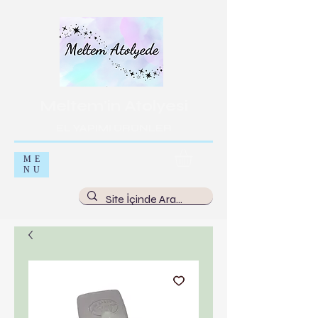
Meltem'in Atolyesi
EL YAPIMI ÜRÜNLER​
ME
NU